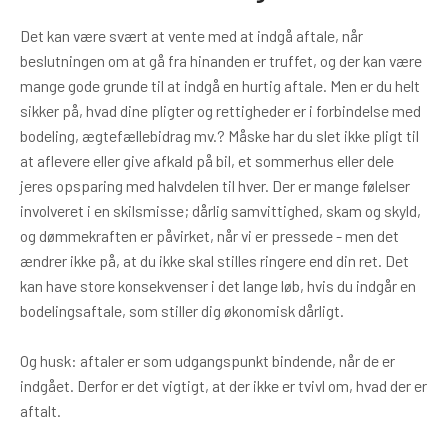
Det kan være svært at vente med at indgå aftale, når
beslutningen om at gå fra hinanden er truffet, og der kan være
mange gode grunde til at indgå en hurtig aftale. Men er du helt
sikker på, hvad dine pligter og rettigheder er i forbindelse med
bodeling, ægtefællebidrag mv.? Måske har du slet ikke pligt til
at aflevere eller give afkald på bil, et sommerhus eller dele
jeres opsparing med halvdelen til hver. Der er mange følelser
involveret i en skilsmisse; dårlig samvit­tig­hed, skam og skyld,
og dømmekraften er påvirket, når vi er pressede - men det
ændrer ikke på, at du ikke skal stilles ringere end din ret. Det
kan have store konsekvenser i det lange løb, hvis du indgår en
bodelingsaftale, som stiller dig økonomisk dårligt.
Og husk: aftaler er som udgangspunkt bindende, når de er
indgået. Derfor er det vigtigt, at der ikke er tvivl om, hvad der er
aftalt.