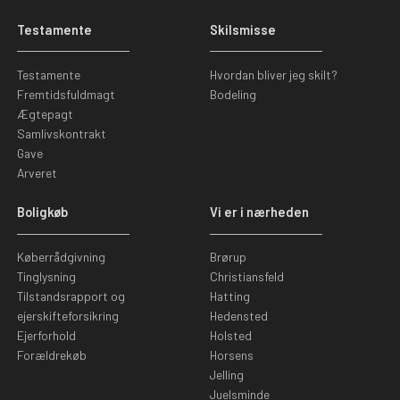
Testamente
Skilsmisse
Testamente
Hvordan bliver jeg skilt?
Fremtidsfuldmagt
Bodeling
Ægtepagt
Samlivskontrakt
Gave
Arveret
Boligkøb
Vi er i nærheden
Køberrådgivning
Brørup
Tinglysning
Christiansfeld
Tilstandsrapport og
Hatting
ejerskifteforsikring
Hedensted
Ejerforhold
Holsted
Forældrekøb
Horsens
Jelling
Juelsminde