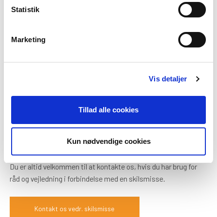
Statistik
Råd nr. 5: Sørg for at opdatere
testamente, forsikringer & pensioner
Marketing
Når man er gift, har man ofte sikret hinanden i testamente og
som begunstiget i forsikringer og pensioner. Testamente,
Vis detaljer
fremtidsfuldmagt, forsikringer og begunstigelser i pensioner
og livsforsikringer bør derfor gennemgås, så de passer til din
Tillad alle cookies
nye livssituation.
Har du brug for en skilsmisseadvokat?
Kun nødvendige cookies
Du er altid velkommen til at kontakte os, hvis du har brug for
råd og vejledning i forbindelse med en skilsmisse.
Kontakt os vedr. skilsmisse