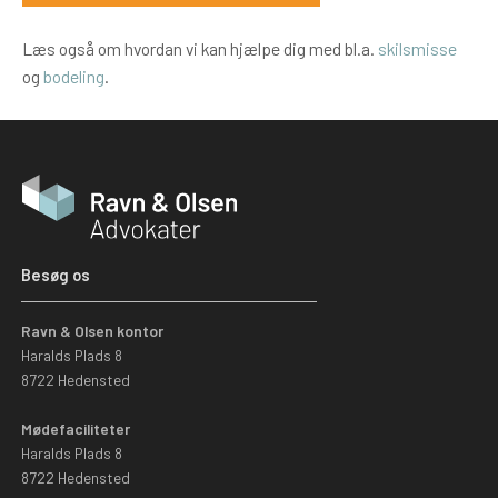
Læs også om hvordan vi kan hjælpe dig med bl.a.
skilsmisse
og
bodeling
.
Besøg os
Ravn & Olsen kontor
Haralds Plads 8
8722 Hedensted
Mødefaciliteter
Haralds Plads 8
8722 Hedensted