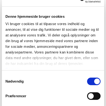
Hvis I har formuefællesskab og skal dele, er udgangspunktet,
at I økonomisk skal stå med halvdelen af værdierne hver, når
Denne hjemmeside bruger cookies
bodelingen er gennemført.
Vi bruger cookies til at tilpasse vores indhold og
annoncer, til at vise dig funktioner til sociale medier og til
Ofte er det dog ikke helt så enkelt, da der kan være aktiver, som
at analysere vores trafik. Vi deler også oplysninger om
ikke indgår i delingsformuen. Ligesom det kan have afgørende
din brug af vores hjemmeside med vores partnere inden
betydning, hvordan jeres aktiver værdiansættes.
for sociale medier, annonceringspartnere og
analysepartnere. Vores partnere kan kombinere disse
Hvis du eksempelvis har en virksomhed, er det vigtigt, at du
data med andre oplysninger, du har givet dem, eller som
benytter rådgivere, der kender principperne for fastsættelse
de har indsamlet fra din brug af deres tjenester.
af værdien, så der tages hensyn til i hvor stort omfang goodwill
Se mere
skal indgå, og hvordan udskudte skatter evt. kan fradrages ved
Samtykkevalg
bodelingen.
Nødvendig
Det kan være belastende for både dig og virksom­heden, hvis
Præferencer
der skal udredes et stort boslods­krav. Med en korrekt
vurdering, vil du få det bedste resultat.