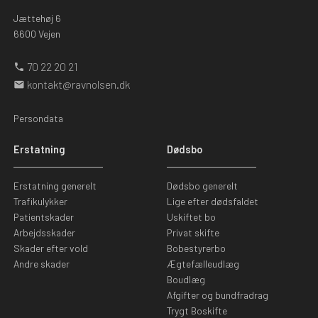
Jættehøj 6
6600 Vejen
70 22 20 21
phone
kontakt@ravnolsen.dk
mail
Persondata
Erstatning
Dødsbo
Erstatning generelt
Dødsbo generelt
Trafikulykker
Lige efter dødsfaldet
Patientskader
Uskiftet bo
Arbejdsskader
Privat skifte
Skader efter vold
Bobestyrerbo
Andre skader
Ægtefælleudlæg
Boudlæg
Afgifter og bundfradrag
Trygt Boskifte