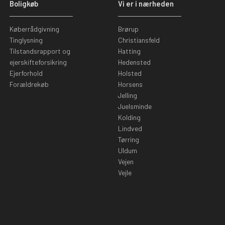
Boligkøb
Vi er i nærheden
Køberrådgivning
Brørup
Tinglysning
Christiansfeld
Tilstandsrapport og
Hatting
ejerskifteforsikring
Hedensted
Ejerforhold
Holsted
Forældrekøb
Horsens
Jelling
Juelsminde
Kolding
Lindved
Tørring
Uldum
Vejen
Vejle