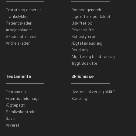
Erstatning generelt
Dødsbo generelt
Trafikulykker
Lige efter dødsfaldet
Patientskader
Uskiftet bo
Arbejdsskader
Privat skifte
Skader efter vold
Bobestyrerbo
Andre skader
Ægtefælleudlæg
Boudlæg
Afgifter og bundfradrag
Trygt Boskifte
Testamente
Skilsmisse
Testamente
Hvordan bliver jeg skilt?
Fremtidsfuldmagt
Bodeling
Ægtepagt
Samlivskontrakt
Gave
Arveret