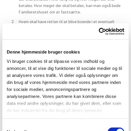
betales. Hvor meget der skal betales, kan man også bede
Familieretshuset om at fastsætte.
Hvem skal have retten til at blive boende i et eventuelt
lejemål? Her kan det blandt andet have betydning om der er
forretningslokaler knyttet til lejemålet, hos hvem evt.
mindreårige børn primært skal opholde sig, jeres
økonomiske forhold, helbred og alder.
Denne hjemmeside bruger cookies
Vi bruger cookies til at tilpasse vores indhold og
Spørg os til råds om, hvordan dine muligheder er for at
annoncer, til at vise dig funktioner til sociale medier og til
modtage eller skulle betale ægtefællebidrag
at analysere vores trafik. Vi deler også oplysninger om
din brug af vores hjemmeside med vores partnere inden
for sociale medier, annonceringspartnere og
analysepartnere. Vores partnere kan kombinere disse
Hvordan søger jeg om skilsmisse eller
data med andre oplysninger, du har givet dem, eller som
separation?
de har indsamlet fra din brug af deres tjenester.
Se mere
Du ansøger om separation eller skilsmisse på
Samtykkevalg
Familieretshusets hjemmeside –
klik her
.