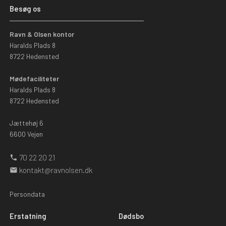
Besøg os
Ravn & Olsen kontor
Haralds Plads 8
8722 Hedensted
Mødefaciliteter
Haralds Plads 8
8722 Hedensted
Jættehøj 6
6600 Vejen
70 22 20 21
phone
kontakt@ravnolsen.dk
mail
Persondata
Erstatning
Dødsbo