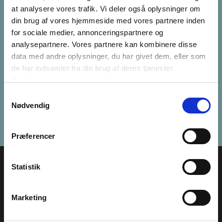
særligt speciale indenfor
at analysere vores trafik. Vi deler også oplysninger om
forsikrings- og
din brug af vores hjemmeside med vores partnere inden
erstatningsret, men hun
for sociale medier, annonceringspartnere og
beskæftiger sig også med
analysepartnere. Vores partnere kan kombinere disse
Litten Posselt Olsen
bolighandler og overdragelse
data med andre oplysninger, du har givet dem, eller som
Advokat
af fast ejendom.
de har indsamlet fra din brug af deres tjenester.
Tlf.:
25 21 19 64
Se mere
litten@ravnolsen.dk
Læs mere om Litten Posselt
Samtykkevalg
Olsen
Nødvendig
Præferencer
Statistik
Marketing
Besøg os