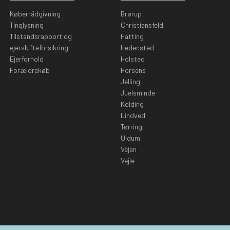
Køberrådgivning
Brørup
Tinglysning
Christiansfeld
Tilstandsrapport og
Hatting
ejerskifteforsikring
Hedensted
Ejerforhold
Holsted
Forældrekøb
Horsens
Jelling
Juelsminde
Kolding
Lindved
Tørring
Uldum
Vejen
Vejle