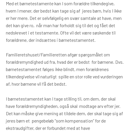
Med et børnetestamente kan I som forældre tilkendegive,
hvem I mener, der bedst kan tage sig af jeres børn, hvis I ikke
er her mere. Det er selvfølgelig en svær samtale at have, men
det kan give ro, når man har forholdt sig til det og fået det
nedskrevet i et testamente. Ofte vil det være søskende til
forældrene, der indsættes i børnetestamentet.
Familieretshuset/Familieretten afgør spørgsmålet om
forældremyndighed ud fra, hvad der er bedst for børnene. Dvs.
børnetestamentet følges ikke blindt, men forældrenes
tilkendegivelse vil naturligt spille en stor rolle ved vurderingen
af, hvor børnene vil få det bedst.
I børnetestamentet kan I tage stilling til, om dem, der skal
have forældremyndigheden, også skal modtage arv efter jer.
Det kan måske give mening at tildele dem, der skal tage sig af
jeres børn et pengebeløb “som kompensation” for de
ekstraudgifter, der er forbundet med at have