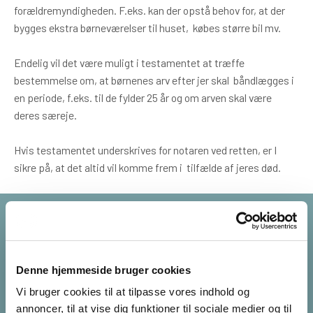
forældremyndigheden. F.eks. kan der opstå behov for, at der
bygges ekstra børneværelser til huset, købes større bil mv.
Endelig vil det være muligt i testamentet at træffe
bestemmelse om, at børnenes arv efter jer skal båndlægges i
en periode, f.eks. til de fylder 25 år og om arven skal være
deres særeje.
Hvis testamentet underskrives for notaren ved retten, er I
sikre på, at det altid vil komme frem i tilfælde af jeres død.
Om forfatteren
Litten Posselt Olsen er
Denne hjemmeside bruger cookies
uddannet fra Københavns
Vi bruger cookies til at tilpasse vores indhold og
Universitet i 2005. Hun har
annoncer, til at vise dig funktioner til sociale medier og til