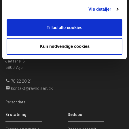
Vis detaljer
Ravn & Olsen kontor
Haralds Plads 8
8722 Hedensted
Tillad alle cookies
Mødefaciliteter
Haralds Plads 8
Kun nødvendige cookies
8722 Hedensted
Jættehøj 6
6600 Vejen
70 22 20 21
phone
kontakt@ravnolsen.dk
mail
Persondata
Erstatning
Dødsbo
Erstatning generelt
Dødsbo generelt