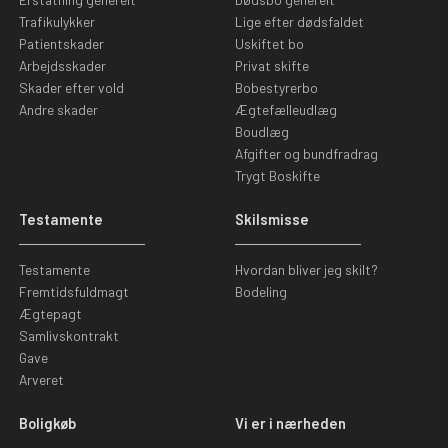
Trafikulykker
Lige efter dødsfaldet
Patientskader
Uskiftet bo
Arbejdsskader
Privat skifte
Skader efter vold
Bobestyrerbo
Andre skader
Ægtefælleudlæg
Boudlæg
Afgifter og bundfradrag
Trygt Boskifte
Testamente
Skilsmisse
Testamente
Hvordan bliver jeg skilt?
Fremtidsfuldmagt
Bodeling
Ægtepagt
Samlivskontrakt
Gave
Arveret
Boligkøb
Vi er i nærheden