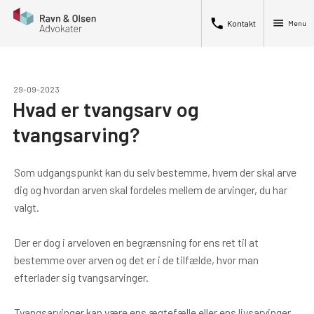
phone
menu
Kontakt
Menu
29-09-2023
Hvad er tvangsarv og
tvangsarving?
Som udgangspunkt kan du selv bestemme, hvem der skal arve
dig og hvordan arven skal fordeles mellem de arvinger, du har
valgt.
Der er dog i arveloven en begrænsning for ens ret til at
bestemme over arven og det er i de tilfælde, hvor man
efterlader sig tvangsarvinger.
Tvangsarvinger kan være ens ægtefælle eller ens livsarvinger.