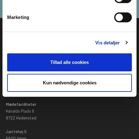
Marketing
Vis detaljer
Besøg os
Tillad alle cookies
Ravn & Olsen kontor
Kun nødvendige cookies
Haralds Plads 8
8722 Hedensted
Mødefaciliteter
Haralds Plads 8
8722 Hedensted
Jættehøj 6
6600 Vejen