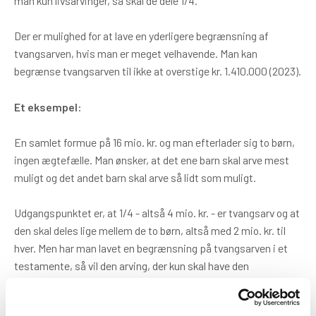
man kun livsarvinger, så skal de dele 1/4.
Der er mulighed for at lave en yderligere begrænsning af
tvangsarven, hvis man er meget velhavende. Man kan
begrænse tvangsarven til ikke at overstige kr. 1.410.000 (2023).
Et eksempel:
En samlet formue på 16 mio. kr. og man efterlader sig to børn,
ingen ægtefælle. Man ønsker, at det ene barn skal arve mest
muligt og det andet barn skal arve så lidt som muligt.
Udgangspunktet er, at 1/4 - altså 4 mio. kr. - er tvangsarv og at
den skal deles lige mellem de to børn, altså med 2 mio. kr. til
hver. Men har man lavet en begrænsning på tvangsarven i et
testamente, så vil den arving, der kun skal have den
begrænsede tvangsarv, kun få 1.410.000 (2023) og resten vil gå
til det andet barn.