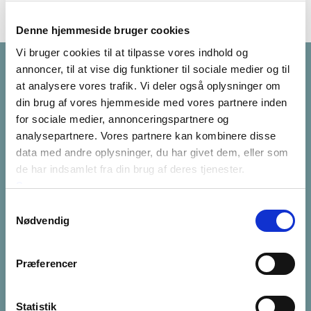
Denne hjemmeside bruger cookies
Vi bruger cookies til at tilpasse vores indhold og
annoncer, til at vise dig funktioner til sociale medier og til
Om forfatteren
at analysere vores trafik. Vi deler også oplysninger om
din brug af vores hjemmeside med vores partnere inden
Bodil H. Ravn er uddannet fra
for sociale medier, annonceringspartnere og
Københavns Universitet i
analysepartnere. Vores partnere kan kombinere disse
1990. Hun beskæftiger sig
data med andre oplysninger, du har givet dem, eller som
primært med familie- og
de har indsamlet fra din brug af deres tjenester.
arveret, og hendes speciale
Se mere
ligger indenfor
Samtykkevalg
dødsbobehandling, hvor hun
Nødvendig
Bodil H. Ravn
er autoriseret bobestyrer.
Advokat
Præferencer
Tlf.:
21 54 12 13
Læs mere om Bodil H. Ravn
bodil@ravnolsen.dk
Statistik