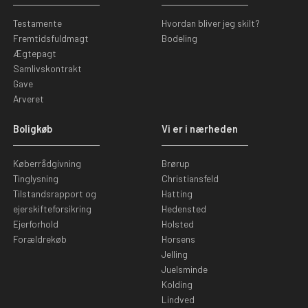
Testamente
Hvordan bliver jeg skilt?
Fremtidsfuldmagt
Bodeling
Ægtepagt
Samlivskontrakt
Gave
Arveret
Boligkøb
Vi er i nærheden
Køberrådgivning
Brørup
Tinglysning
Christiansfeld
Tilstandsrapport og
Hatting
ejerskifteforsikring
Hedensted
Ejerforhold
Holsted
Forældrekøb
Horsens
Jelling
Juelsminde
Kolding
Lindved