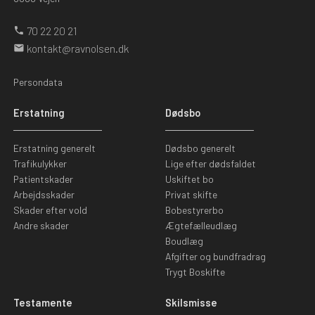
70 22 20 21
phone
kontakt@ravnolsen.dk
mail
Persondata
Erstatning
Dødsbo
Erstatning generelt
Dødsbo generelt
Trafikulykker
Lige efter dødsfaldet
Patientskader
Uskiftet bo
Arbejdsskader
Privat skifte
Skader efter vold
Bobestyrerbo
Andre skader
Ægtefælleudlæg
Boudlæg
Afgifter og bundfradrag
Trygt Boskifte
Testamente
Skilsmisse