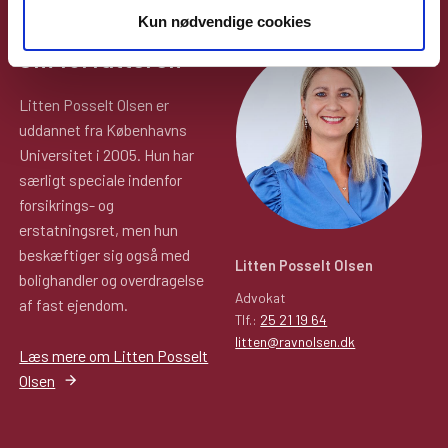
Kun nødvendige cookies
Om forfatteren
Litten Posselt Olsen er
uddannet fra Københavns
Universitet i 2005. Hun har
særligt speciale indenfor
forsikrings- og
erstatningsret, men hun
beskæftiger sig også med
Litten Posselt Olsen
bolighandler og overdragelse
Advokat
af fast ejendom.
Tlf.:
25 21 19 64
litten@ravnolsen.dk
Læs mere om Litten Posselt
Olsen