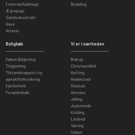
Fremtidsfuldmagt
Bodeling
Ægtepagt
Samlivskontrakt
Gave
Arveret
Boligkøb
Vi er i nærheden
Køberrådgivning
Brørup
Tinglysning
Christiansfeld
Tilstandsrapport og
Hatting
ejerskifteforsikring
Hedensted
Ejerforhold
Holsted
Forældrekøb
Horsens
Jelling
Juelsminde
Kolding
Lindved
Tørring
Uldum