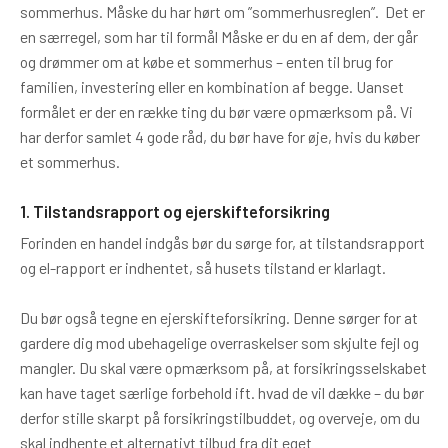
sommerhus. Måske du har hørt om ”sommerhusreglen”. Det er
en særregel, som har til formål Måske er du en af dem, der går
og drømmer om at købe et sommerhus – enten til brug for
familien, investering eller en kombination af begge. Uanset
formålet er der en række ting du bør være opmærksom på. Vi
har derfor samlet 4 gode råd, du bør have for øje, hvis du køber
et sommerhus.
1. Tilstandsrapport og ejerskifteforsikring
Forinden en handel indgås bør du sørge for, at tilstandsrapport
og el-rapport er indhentet, så husets tilstand er klarlagt.
Du bør også tegne en ejerskifteforsikring. Denne sørger for at
gardere dig mod ubehagelige overraskelser som skjulte fejl og
mangler. Du skal være opmærksom på, at forsikringsselskabet
kan have taget særlige forbehold ift. hvad de vil dække – du bør
derfor stille skarpt på forsikringstilbuddet, og overveje, om du
skal indhente et alternativt tilbud fra dit eget