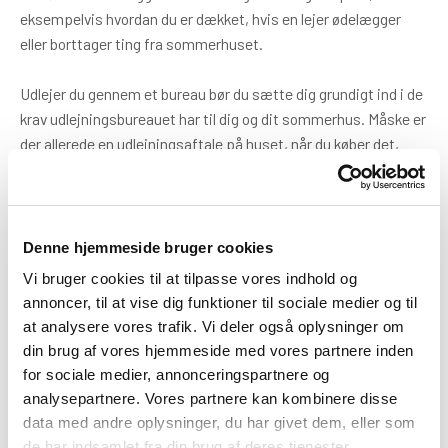
eksempelvis hvordan du er dækket, hvis en lejer ødelægger
eller borttager ting fra sommerhuset.
Udlejer du gennem et bureau bør du sætte dig grundigt ind i de
krav udlejningsbureauet har til dig og dit sommerhus. Måske er
der allerede en udlejningsaftale på huset, når du køber det,
som du bliver bundet af. Hvis du ønsker at opsige en
udlejningsaftale med et bureau, skal du være opmærksom på,
at der kan være ret lange opsigelsesvarsler i aftalen.
Denne hjemmeside bruger cookies
Sidst men ikke mindst, skal du have for øje, at huset ikke kan
Vi bruger cookies til at tilpasse vores indhold og
udlejes hele året rundt. I sommerperioden (1/3-31/10) kan det
annoncer, til at vise dig funktioner til sociale medier og til
udlejes uden begrænsning, mens det i vinterhalvåret (1/11-
at analysere vores trafik. Vi deler også oplysninger om
28(29)/2) alene må udlejes til korte ophold og maksimalt
din brug af vores hjemmeside med vores partnere inden
halvdelen af perioden.
for sociale medier, annonceringspartnere og
analysepartnere. Vores partnere kan kombinere disse
Afslutningsvis bør du huske på, at ejendomsmægleren er
data med andre oplysninger, du har givet dem, eller som
”sælgers mand”, og derfor ikke varetager dine interesser. Sørg
de har indsamlet fra din brug af deres tjenester.