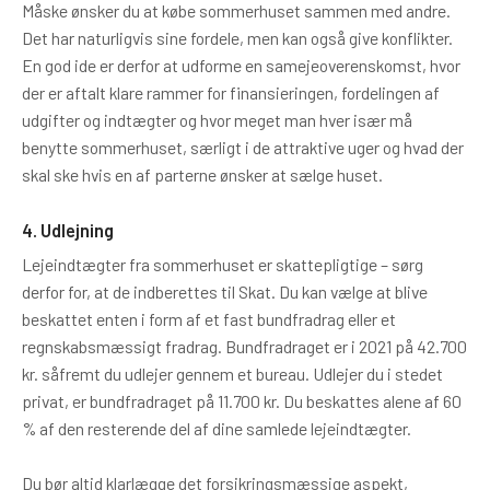
Måske ønsker du at købe sommerhuset sammen med andre.
Det har naturligvis sine fordele, men kan også give konflikter.
En god ide er derfor at udforme en samejeoverenskomst, hvor
der er aftalt klare rammer for finansieringen, fordelingen af
udgifter og indtægter og hvor meget man hver især må
benytte sommerhuset, særligt i de attraktive uger og hvad der
skal ske hvis en af parterne ønsker at sælge huset.
4. Udlejning
Lejeindtægter fra sommerhuset er skattepligtige – sørg
derfor for, at de indberettes til Skat. Du kan vælge at blive
beskattet enten i form af et fast bundfradrag eller et
regnskabsmæssigt fradrag. Bundfradraget er i 2021 på 42.700
kr. såfremt du udlejer gennem et bureau. Udlejer du i stedet
privat, er bundfradraget på 11.700 kr. Du beskattes alene af 60
% af den resterende del af dine samlede lejeindtægter.
Du bør altid klarlægge det forsikringsmæssige aspekt,