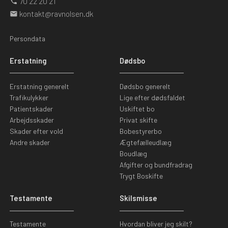
70 22 20 21
phone
kontakt@ravnolsen.dk
mail
Persondata
Erstatning
Dødsbo
Erstatning generelt
Dødsbo generelt
Trafikulykker
Lige efter dødsfaldet
Patientskader
Uskiftet bo
Arbejdsskader
Privat skifte
Skader efter vold
Bobestyrerbo
Andre skader
Ægtefælleudlæg
Boudlæg
Afgifter og bundfradrag
Trygt Boskifte
Testamente
Skilsmisse
Testamente
Hvordan bliver jeg skilt?