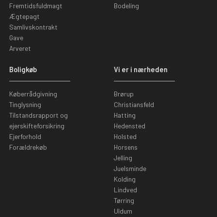
Fremtidsfuldmagt
Bodeling
Ægtepagt
Samlivskontrakt
Gave
Arveret
Boligkøb
Vi er i nærheden
Køberrådgivning
Brørup
Tinglysning
Christiansfeld
Tilstandsrapport og
Hatting
ejerskifteforsikring
Hedensted
Ejerforhold
Holsted
Forældrekøb
Horsens
Jelling
Juelsminde
Kolding
Lindved
Tørring
Uldum