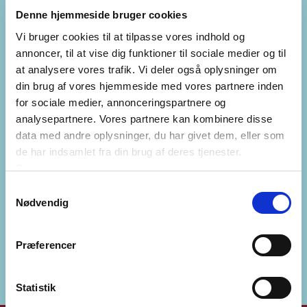
check
Svie og smerte er en kompensation for din sygeperiode
Denne hjemmeside bruger cookies
check
Husk altid at sikre dig lægelig dokumentation
Vi bruger cookies til at tilpasse vores indhold og
check
Søg evt. råd fra en personskade advokat, inden du indgår
annoncer, til at vise dig funktioner til sociale medier og til
forlig med forsikringsselskabet
at analysere vores trafik. Vi deler også oplysninger om
din brug af vores hjemmeside med vores partnere inden
for sociale medier, annonceringspartnere og
analysepartnere. Vores partnere kan kombinere disse
data med andre oplysninger, du har givet dem, eller som
Ofte stillede spørgsmål om erstatning for svie og
de har indsamlet fra din brug af deres tjenester.
smerte
Se mere
Hvad er erstatning for svie og smerte?
add
Samtykkevalg
Nødvendig
Hvordan får jeg erstatning for svie og smerte?
add
Hvor meget kan man få i erstatning for svie og
Præferencer
add
smerte?
Statistik