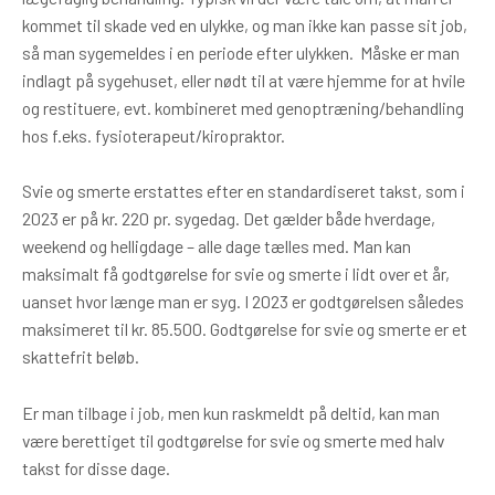
kommet til skade ved en ulykke, og man ikke kan passe sit job,
så man sygemeldes i en periode efter ulykken. Måske er man
indlagt på sygehuset, eller nødt til at være hjemme for at hvile
og restituere, evt. kombineret med genoptræning/behandling
hos f.eks. fysioterapeut/kiropraktor.
Svie og smerte erstattes efter en standardiseret takst, som i
2023 er på kr. 220 pr. sygedag. Det gælder både hverdage,
weekend og helligdage – alle dage tælles med. Man kan
maksimalt få godtgørelse for svie og smerte i lidt over et år,
uanset hvor længe man er syg. I 2023 er godtgørelsen således
maksimeret til kr. 85.500. Godtgørelse for svie og smerte er et
skattefrit beløb.
Er man tilbage i job, men kun raskmeldt på deltid, kan man
være berettiget til godtgørelse for svie og smerte med halv
takst for disse dage.