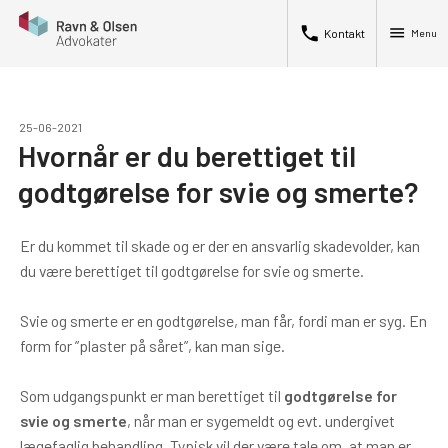
phone
menu
Kontakt
Menu
25-06-2021
Hvornår er du berettiget til
godtgørelse for svie og smerte?
Er du kommet til skade og er der en ansvarlig skadevolder, kan
du være berettiget til godtgørelse for svie og smerte.
Svie og smerte er en godtgørelse, man får, fordi man er syg. En
form for ”plaster på såret”, kan man sige.
Som udgangspunkt er man berettiget til
godtgørelse for
svie og smerte
, når man er sygemeldt og evt. undergivet
lægefaglig behandling. Typisk vil der være tale om, at man er