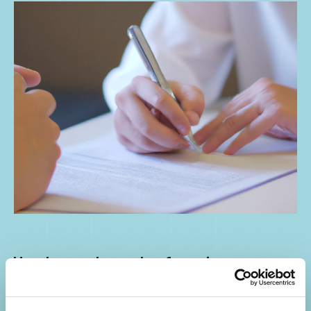
Hvad er godtgørelse for svie og
smerte - og hvordan får du det?