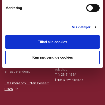
Marketing
Om forfatteren
Litten Posselt Olsen er
Vis detaljer
uddannet fra Københavns
Universitet i 2005. Hun har
særligt speciale indenfor
Tillad alle cookies
forsikrings- og
erstatningsret, men hun
Kun nødvendige cookies
beskæftiger sig også med
Litten Posselt Olsen
bolighandler og overdragelse
Advokat
af fast ejendom.
Tlf.:
25 21 19 64
litten@ravnolsen.dk
Læs mere om Litten Posselt
Olsen