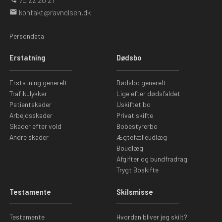
kontakt@ravnolsen.dk
mail
Persondata
Erstatning
Dødsbo
Erstatning generelt
Dødsbo generelt
Trafikulykker
Lige efter dødsfaldet
Patientskader
Uskiftet bo
Arbejdsskader
Privat skifte
Skader efter vold
Bobestyrerbo
Andre skader
Ægtefælleudlæg
Boudlæg
Afgifter og bundfradrag
Trygt Boskifte
Testamente
Skilsmisse
Testamente
Hvordan bliver jeg skilt?