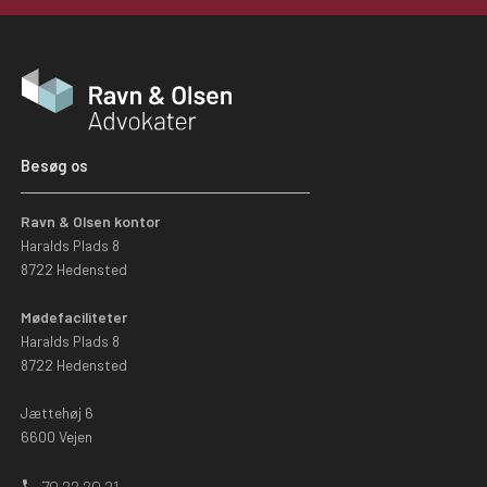
Besøg os
Ravn & Olsen kontor
Haralds Plads 8
8722 Hedensted
Mødefaciliteter
Haralds Plads 8
8722 Hedensted
Jættehøj 6
6600 Vejen
70 22 20 21
phone